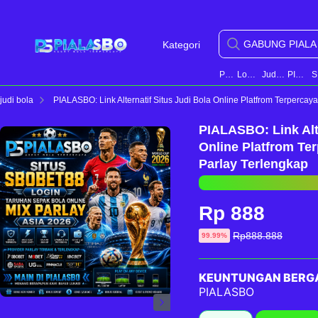
Kategori
PIALASBO
Login Judi Bola
Judi Bola Parlay
PIALASBO Apk
judi bola
PIALASBO: Link Alternatif Situs Judi Bola Online Platfrom Terpercaya Pasaran Parlay Terleng
PIALASBO: Link Alte
Online Platfrom Te
Parlay Terlengkap
Rp 888
Harga
Rp888.888
diskon
99.99%
sebelum
diskon
KEUNTUNGAN BERG
PIALASBO