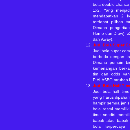
bola double chance 
1x2. Yang menjad
mendapatkan 2 k
terdapat pilihan t
Dimana pengertian
Home dan Draw), x
dan Away).
Judi Bola Super 
Judi bola super com
berbeda dengan tar
Dimana pemain bi
kemenangan berkali
tim dan odds yang
PIALASBO taruhan b
Judi Bola Half Tim
Judi bola half time
yang harus dipaham
hampir semua jenis
bola resmi memiliki
time sendiri memili
babak atau babak 
bola terpercaya 