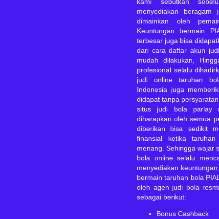
kami sebutkan sebel
menyediakan beragam j
dimainkan oleh pemai
Keuntungan bermain PI
terbesar juga bisa didapa
dari cara daftar akun jud
mudah dilakukan, Hingg
profesional selalu dihadirk
judi online taruhan b
Indonesia juga memberi
didapat tanpa persyarata
situs judi bola parlay 
diharapkan oleh semua p
diberikan bisa sedikit 
finansial ketika taruha
menang. Sehingga wajar se
bola online selalu menca
menyediakan keuntungan 
bermain taruhan bola
PIA
oleh agen judi bola resm
sebagai berikut:
Bonus Cashback