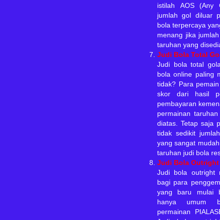
istilah AOS (Any 
jumlah gol diluar
bola terpercaya yan
menang jika jumlah
taruhan yang disedi
Judi Bola Total Go
Judi bola total go
bola online paling
tidak? Para pemain
skor dari hasil p
pembayaran kemenan
permainan taruhan
diatas. Tetap saja 
tidak sedikit juml
yang sangat mudah 
taruhan judi bola re
Judi Bola Outright
Judi bola outright 
bagi para penggem
yang baru mulai be
hanya umum be
permainan PIALASB