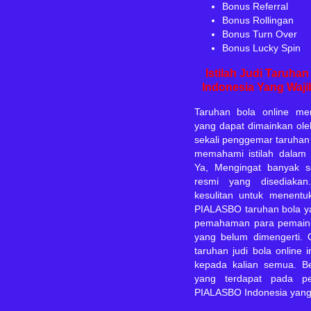
Bonus Referral
Bonus Rollingan
Bonus Turn Over
Bonus Lucky Spin
Istilah Judi Taruha
Indonesia Yang Waji
Taruhan bola
online mem
yang dapat dimainkan ol
sekali penggemar taruhan
memahami istilah dalam 
Ya, Mengingat banyak se
resmi yang disediakan
kesulitan untuk menent
PIALASBO taruhan bola ya
pemahaman para pemain ak
yang belum dimengerti. O
taruhan judi bola online
kepada kalian semua. Be
yang terdapat pada pe
PIALASBO Indonesia yang 