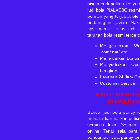
bisa mendapatkan kenya
judi bola PIALASBO resmi
pemain yang terjebak oleh
bertanggung jawab. Maka 
tips memilih situs jud
taruhan bola resmi terperca
Menggunakan Web
.com/.net/.org
Menawarkan Bonus 
Menyediakan Opsi
Lengkap
Layanan 24 Jam Onl
Customer Service Pr
Bandar Judi Bola 
Deposit Puls
Bandar
judi bola parlay
re
menarik karena kompetisi 
semakin dekat. Sebaga
online, Tentu saja para
bandar judi bola parlay te