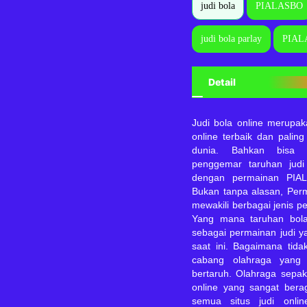
judi bola
PIALASBO
judi bola parlay
PIAL
Detail
Judi bola
online merupaka
online terbaik dan palin
dunia. Bahkan bisa 
penggemar taruhan judi
dengan permainan PIAL
Bukan tanpa alasan, Perma
mewakili berbagai jenis p
Yang mana taruhan bola
sebagai permainan judi 
saat ini. Bagaimana tid
cabang olahraga yang 
bertaruh. Olahraga sepak
online yang sangat bera
semua situs judi onli