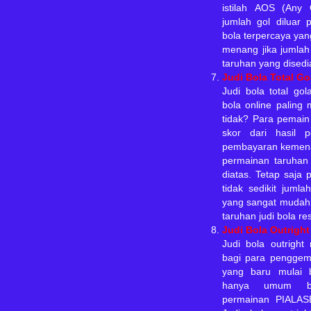
istilah AOS (Any 
jumlah gol diluar
bola terpercaya yan
menang jika jumlah
taruhan yang disedi
Judi Bola Total Go
Judi bola total go
bola online paling
tidak? Para pemain
skor dari hasil p
pembayaran kemenan
permainan taruhan
diatas. Tetap saja 
tidak sedikit juml
yang sangat mudah 
taruhan judi bola re
Judi Bola Outright
Judi bola outright 
bagi para penggem
yang baru mulai be
hanya umum be
permainan PIALASB