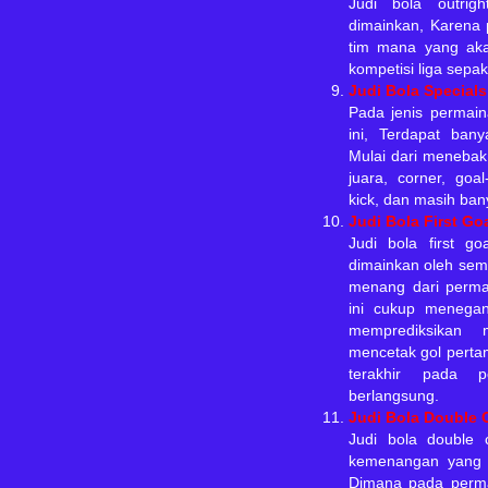
Judi bola outrig
dimainkan, Karena
tim mana yang aka
kompetisi liga sepak
Judi Bola Specials
Pada jenis permain
ini, Terdapat bany
Mulai dari menebak
juara, corner, goal-
kick, dan masih ban
Judi Bola First Goa
Judi bola first g
dimainkan oleh sem
menang dari permai
ini cukup menega
memprediksikan
mencetak gol perta
terakhir pada p
berlangsung.
Judi Bola Double
Judi bola double
kemenangan yang 
Dimana pada perma