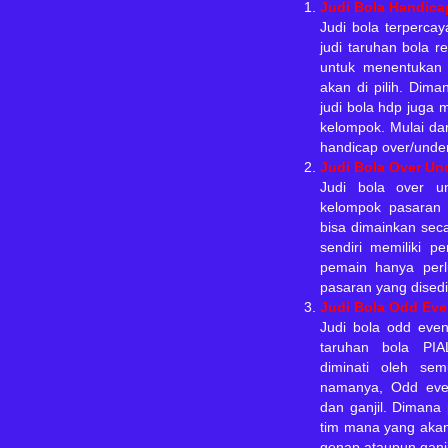
Judi Bola Handica
Judi bola terperca
judi taruhan bola 
untuk menentukan 
akan di pilih. Dim
judi bola hdp juga 
kelompok. Mulai dar
handicap over/under
Judi Bola Over Un
Judi bola over u
kelompok pasaran 
bisa dimainkan sec
sendiri memiliki p
pemain hanya per
pasaran yang disedi
Judi Bola Odd Eve
Judi bola odd even
taruhan bola PI
diminati oleh se
namanya, Odd even
dan ganjil. Dimana
tim mana yang akan
genap ataupun ganji