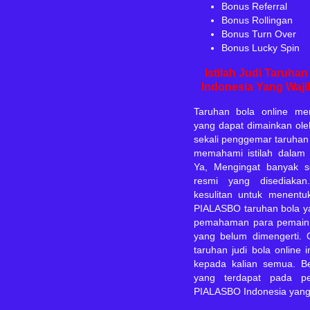
Bonus Referral
Bonus Rollingan
Bonus Turn Over
Bonus Lucky Spin
Istilah Judi Taruha
Indonesia Yang Waji
Taruhan bola
online mem
yang dapat dimainkan ol
sekali penggemar taruhan
memahami istilah dalam 
Ya, Mengingat banyak se
resmi yang disediakan
kesulitan untuk menent
PIALASBO taruhan bola ya
pemahaman para pemain ak
yang belum dimengerti. O
taruhan judi bola online
kepada kalian semua. Be
yang terdapat pada pe
PIALASBO Indonesia yang 