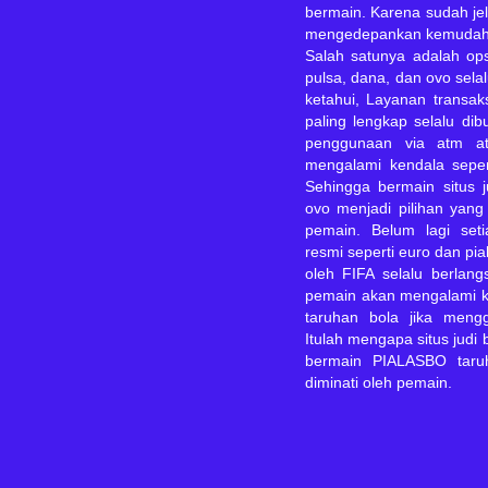
bermain. Karena sudah jela
mengedepankan kemudah
Salah satunya adalah opsi
pulsa, dana, dan ovo selal
ketahui, Layanan transaks
paling lengkap selalu dib
penggunaan via atm ata
mengalami kendala seper
Sehingga bermain situs j
ovo menjadi pilihan yang
pemain. Belum lagi set
resmi seperti euro dan pi
oleh
FIFA
selalu berlangs
pemain akan mengalami k
taruhan bola jika meng
Itulah mengapa situs judi 
bermain PIALASBO taru
diminati oleh pemain.