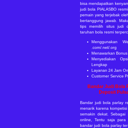
bisa mendapatkan kenya
judi bola PIALASBO resmi
pemain yang terjebak oleh
bertanggung jawab. Maka 
tips memilih situs jud
taruhan bola resmi terperca
Menggunakan Web
.com/.net/.org
Menawarkan Bonus 
Menyediakan Opsi
Lengkap
Layanan 24 Jam Onl
Customer Service Pr
Bandar Judi Bola 
Deposit Puls
Bandar
judi bola parlay
re
menarik karena kompetisi 
semakin dekat. Sebaga
online, Tentu saja para
bandar judi bola parlay te