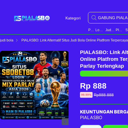
Kategori
PIALASBO
Login Judi Bola
Judi Bola Parlay
PIALASBO Apk
judi bola
PIALASBO: Link Alternatif Situs Judi Bola Online Platfrom Terpercaya Pasaran Parlay Terleng
PIALASBO: Link Alte
Online Platfrom Te
Parlay Terlengkap
Rp 888
Harga
Rp888.888
diskon
99.99%
sebelum
diskon
KEUNTUNGAN BERG
PIALASBO