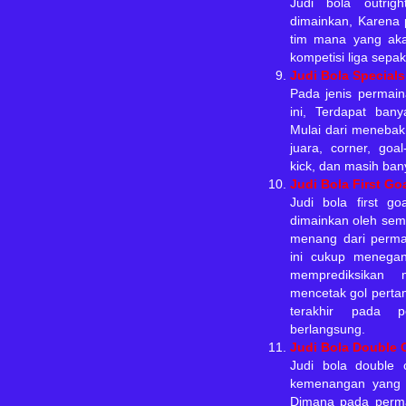
Judi bola outrig
dimainkan, Karena
tim mana yang aka
kompetisi liga sepak
Judi Bola Specials
Pada jenis permain
ini, Terdapat bany
Mulai dari menebak
juara, corner, goal-
kick, dan masih ban
Judi Bola First Goa
Judi bola first g
dimainkan oleh sem
menang dari permai
ini cukup menega
memprediksikan
mencetak gol perta
terakhir pada p
berlangsung.
Judi Bola Double
Judi bola double
kemenangan yang 
Dimana pada perma