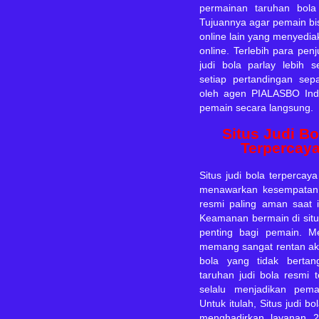
permainan taruhan bol
Tujuannya agar pemain bisa
online lain yang menyedi
online. Terlebih para pe
judi bola parlay lebih 
setiap pertandingan sep
oleh agen PIALASBO Indo
pemain secara langsung.
Situs Judi B
Terpercaya
Situs judi bola terpercaya
menawarkan kesempatan 
resmi paling aman saat in
Keamanan bermain di situs
penting bagi pemain. Me
memang sangat rentan a
bola yang tidak bertan
taruhan judi bola resmi 
selalu menjadikan pema
Untuk itulah, Situs judi bo
menghadirkan layanan 2