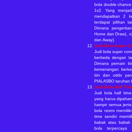
bola double chance 
1x2. Yang menjad
mendapatkan 2 k
terdapat pilihan t
Dimana pengertian
Home dan Draw), x
dan Away).
Judi Bola Super 
Judi bola super com
berbeda dengan tar
Dimana pemain bi
kemenangan berkali
tim dan odds yang
PIALASBO taruhan b
Judi Bola Half Tim
Judi bola half time
yang harus dipaham
hampir semua jenis
bola resmi memiliki
time sendiri memili
babak atau babak 
bola terpercaya 