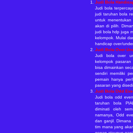
Judi Bola Handica
Judi bola terperca
judi taruhan bola 
untuk menentukan 
akan di pilih. Dim
judi bola hdp juga 
kelompok. Mulai dar
handicap over/under
Judi Bola Over Un
Judi bola over u
kelompok pasaran 
bisa dimainkan sec
sendiri memiliki p
pemain hanya per
pasaran yang disedi
Judi Bola Odd Eve
Judi bola odd even
taruhan bola PI
diminati oleh se
namanya, Odd even
dan ganjil. Dimana
tim mana yang akan
genap ataupun ganji