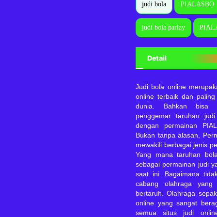
judi bola
PIALASBO
judi bola parlay
PIAL
Detail
Judi bola
online merupaka
online terbaik dan palin
dunia. Bahkan bisa 
penggemar taruhan judi
dengan permainan PIAL
Bukan tanpa alasan, Perma
mewakili berbagai jenis p
Yang mana taruhan bola
sebagai permainan judi 
saat ini. Bagaimana tid
cabang olahraga yang 
bertaruh. Olahraga sepak
online yang sangat bera
semua situs judi onli