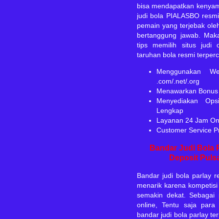
bisa mendapatkan kenya
judi bola PIALASBO resmi
pemain yang terjebak oleh
bertanggung jawab. Maka 
tips memilih situs jud
taruhan bola resmi terperca
Menggunakan Web
.com/.net/.org
Menawarkan Bonus 
Menyediakan Opsi
Lengkap
Layanan 24 Jam Onl
Customer Service Pr
Bandar Judi Bola 
Deposit Puls
Bandar
judi bola parlay
re
menarik karena kompetisi 
semakin dekat. Sebaga
online, Tentu saja para
bandar judi bola parlay te