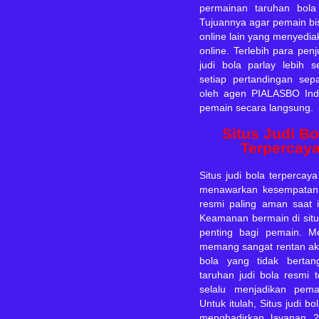
permainan taruhan bol
Tujuannya agar pemain bisa
online lain yang menyedi
online. Terlebih para pe
judi bola parlay lebih 
setiap pertandingan sep
oleh agen PIALASBO Indo
pemain secara langsung.
Situs Judi B
Terpercaya
Situs judi bola terpercaya
menawarkan kesempatan 
resmi paling aman saat in
Keamanan bermain di situs
penting bagi pemain. Me
memang sangat rentan a
bola yang tidak bertan
taruhan judi bola resmi 
selalu menjadikan pema
Untuk itulah, Situs judi bo
menghadirkan layanan 2