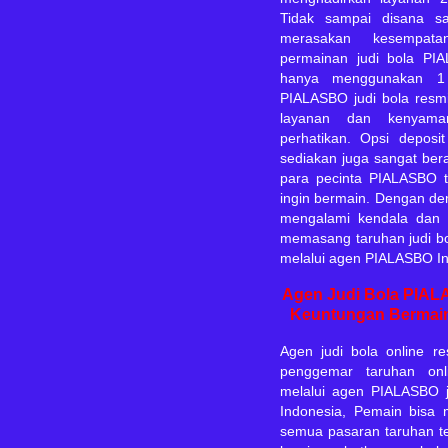
Tidak sampai disana s
merasakan kesempat
permainan judi bola PI
hanya menggunakan 1 
PIALASBO judi bola resmi
layanan dan kenyama
perhatikan. Opsi deposi
sediakan juga sangat b
para pecinta PIALASBO t
ingin bermain. Dengan de
mengalami kendala dan 
memasang taruhan judi bol
melalui agen PIALASBO In
Agen Judi Bola PIAL
Keuntungan Bermain
Agen
judi bola online
res
penggemar taruhan onl
melalui agen PIALASBO ju
Indonesia, Pemain bisa
semua pasaran taruhan te