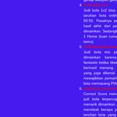
Judi Bola 1x2
Judi bola 1x2 bisa
taruhan bola onli
50:50. Pasalnya 
hasil akhir dari p
dimainkan. Sedangk
1 Home (tuan rumah
tamu).
Judi Bola Mix Parl
Judi bola
mix pa
dimainkan karen
fantastis ketika tik
berhasil menang.
yang juga dikenal 
mewajibkan pemain 
bisa memasang PIAL
Judi Bola Correct 
Correct Score mer
judi bola terperc
menarik dimainkan.
menebak berapa ju
taruhan bola yang