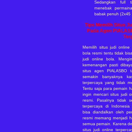
Sedangkan full t
menebak permaina
babak penuh (2x45 
Tips Memilih Situs J
Pada Agen PIALASB
Ter
Memilih situs
judi online
u
bola resmi tentu tidak bi
judi online bola. Meng
kemenangan pasti dibaya
situs agen PIALASBO t
semakin banyaknya kas
terpercaya yang tidak 
Tentu saja para pemain ha
ingin mencari situs judi
resmi. Pasalnya tidak s
terpercaya di Indonesia
bisa diandalkan oleh pe
resmi memang menjadi ha
semua pemain. Karena de
situs judi online terperc