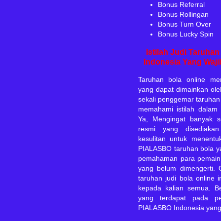
Bonus Referral
Bonus Rollingan
Bonus Turn Over
Bonus Lucky Spin
Istilah Judi Taruha
Indonesia Yang Waji
Taruhan bola
online mem
yang dapat dimainkan ol
sekali penggemar taruhan
memahami istilah dalam 
Ya, Mengingat banyak se
resmi yang disediakan
kesulitan untuk menent
PIALASBO taruhan bola ya
pemahaman para pemain ak
yang belum dimengerti. O
taruhan judi bola online
kepada kalian semua. Be
yang terdapat pada pe
PIALASBO Indonesia yang 