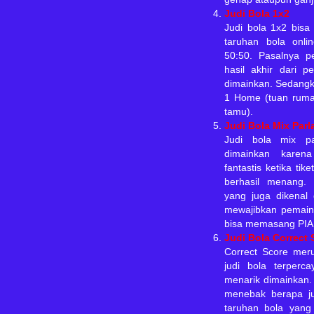
Judi Bola 1x2
Judi bola 1x2 bisa
taruhan bola onli
50:50. Pasalnya 
hasil akhir dari p
dimainkan. Sedangk
1 Home (tuan rumah
tamu).
Judi Bola Mix Parl
Judi bola
mix pa
dimainkan karen
fantastis ketika tik
berhasil menang.
yang juga dikenal 
mewajibkan pemain 
bisa memasang PIAL
Judi Bola Correct 
Correct Score mer
judi bola terperc
menarik dimainkan.
menebak berapa ju
taruhan bola yang