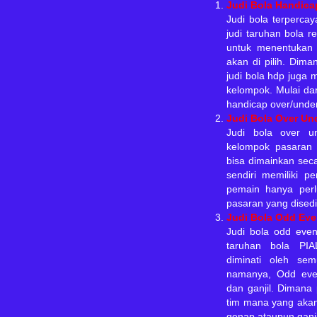
Judi Bola Handica
Judi bola terperca
judi taruhan bola 
untuk menentukan 
akan di pilih. Dim
judi bola hdp juga 
kelompok. Mulai dar
handicap over/under
Judi Bola Over Un
Judi bola over u
kelompok pasaran 
bisa dimainkan sec
sendiri memiliki p
pemain hanya per
pasaran yang disedi
Judi Bola Odd Eve
Judi bola odd even
taruhan bola PI
diminati oleh se
namanya, Odd even
dan ganjil. Dimana
tim mana yang akan
genap ataupun ganji