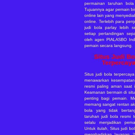
permainan taruhan bol
Tujuannya agar pemain bisa
online lain yang menyedi
online. Terlebih para pe
judi bola parlay lebih 
setiap pertandingan sep
oleh agen PIALASBO Indo
pemain secara langsung.
Situs Judi B
Terpercaya
Situs judi bola terpercaya
menawarkan kesempatan 
resmi paling aman saat in
Keamanan bermain di situs
penting bagi pemain. Me
memang sangat rentan a
bola yang tidak bertan
taruhan judi bola resmi 
selalu menjadikan pema
Untuk itulah, Situs judi bo
menghadirkan layanan 2