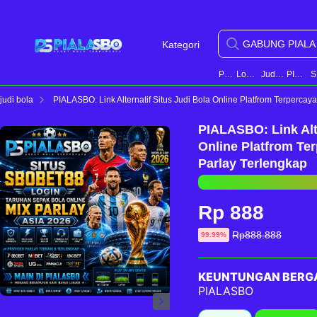
Kategori
PIALASBO
Login Judi Bola
Judi Bola Parlay
PIALASBO Apk
judi bola
PIALASBO: Link Alternatif Situs Judi Bola Online Platfrom Terpercaya Pasaran Parlay Terleng
PIALASBO: Link Alte
Online Platfrom Te
Parlay Terlengkap
Rp 888
Harga
Rp888.888
diskon
99.99%
sebelum
diskon
KEUNTUNGAN BERG
PIALASBO