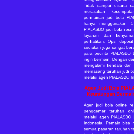
Tidak sampai disana s
merasakan kesempat
permainan judi bola PI
hanya menggunakan 1 
PIALASBO judi bola resmi
layanan dan kenyama
perhatikan. Opsi deposi
sediakan juga sangat b
para pecinta PIALASBO t
ingin bermain. Dengan de
mengalami kendala dan 
memasang taruhan judi bol
melalui agen PIALASBO In
Agen Judi Bola PIAL
Keuntungan Bermain
Agen
judi bola online
res
penggemar taruhan onl
melalui agen PIALASBO ju
Indonesia, Pemain bisa
semua pasaran taruhan te