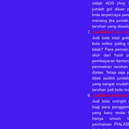
istilah AOS (Any 
jumlah gol diluar
bola terpercaya yan
menang jika jumlah
taruhan yang disedi
Judi Bola Total Go
Judi bola total go
bola online paling
tidak? Para pemain
skor dari hasil p
pembayaran kemenan
permainan taruhan
diatas. Tetap saja 
tidak sedikit juml
yang sangat mudah 
taruhan judi bola re
Judi Bola Outright
Judi bola outright 
bagi para penggem
yang baru mulai be
hanya umum be
permainan PIALASB