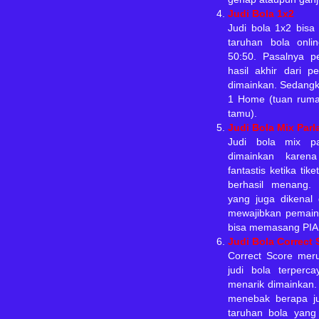
Judi Bola 1x2
Judi bola 1x2 bisa
taruhan bola onli
50:50. Pasalnya 
hasil akhir dari p
dimainkan. Sedangk
1 Home (tuan rumah
tamu).
Judi Bola Mix Parl
Judi bola
mix pa
dimainkan karen
fantastis ketika tik
berhasil menang.
yang juga dikenal 
mewajibkan pemain 
bisa memasang PIAL
Judi Bola Correct 
Correct Score mer
judi bola terperc
menarik dimainkan.
menebak berapa ju
taruhan bola yang