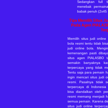
Sedangkan full t
menebak permaina
babak penuh (2x45 
Tips Memilih Situs J
Pada Agen PIALASB
Ter
Memilih situs
judi online
u
bola resmi tentu tidak bi
judi online bola. Meng
kemenangan pasti dibaya
situs agen PIALASBO t
semakin banyaknya kas
terpercaya yang tidak 
Tentu saja para pemain ha
ingin mencari situs judi
resmi. Pasalnya tidak s
terpercaya di Indonesia
bisa diandalkan oleh pe
resmi memang menjadi ha
semua pemain. Karena de
situs judi online terperc