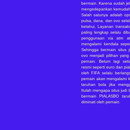
bermain. Karena sudah jela
mengedepankan kemudah
Salah satunya adalah opsi
pulsa, dana, dan ovo selal
ketahui, Layanan transaks
paling lengkap selalu dib
penggunaan via atm ata
mengalami kendala seper
Sehingga bermain situs j
ovo menjadi pilihan yang
pemain. Belum lagi set
resmi seperti euro dan pi
oleh
FIFA
selalu berlangs
pemain akan mengalami k
taruhan bola jika meng
Itulah mengapa situs judi 
bermain PIALASBO taru
diminati oleh pemain.