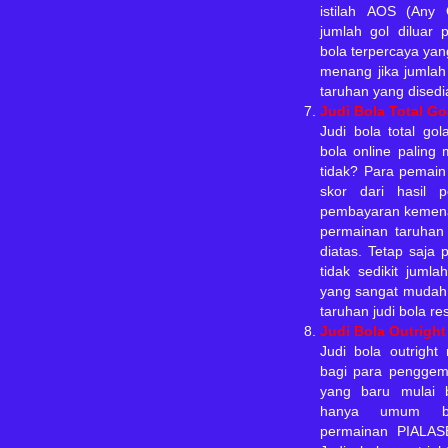
istilah AOS (Any 
jumlah gol diluar
bola terpercaya yan
menang jika jumlah
taruhan yang disedi
Judi Bola Total Go
Judi bola total go
bola online paling
tidak? Para pemain
skor dari hasil p
pembayaran kemenan
permainan taruhan
diatas. Tetap saja 
tidak sedikit juml
yang sangat mudah 
taruhan judi bola re
Judi Bola Outright
Judi bola outright 
bagi para penggem
yang baru mulai be
hanya umum be
permainan PIALASB