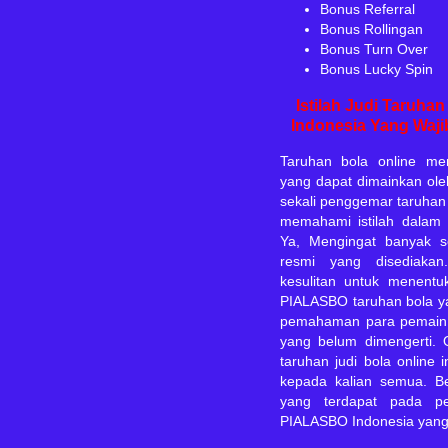
Bonus Referral
Bonus Rollingan
Bonus Turn Over
Bonus Lucky Spin
Istilah Judi Taruha
Indonesia Yang Waji
Taruhan bola
online mem
yang dapat dimainkan ol
sekali penggemar taruhan
memahami istilah dalam 
Ya, Mengingat banyak se
resmi yang disediakan
kesulitan untuk menent
PIALASBO taruhan bola ya
pemahaman para pemain ak
yang belum dimengerti. O
taruhan judi bola online
kepada kalian semua. Be
yang terdapat pada pe
PIALASBO Indonesia yang 