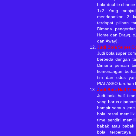
bola double chance 
1x2. Yang menjad
mendapatkan 2 k
terdapat pilihan t
Dimana pengertian
Home dan Draw), x
dan Away).
Judi Bola Super 
Judi bola super com
berbeda dengan tar
Dimana pemain bi
kemenangan berkali
tim dan odds yang
PIALASBO taruhan b
Judi Bola Half Tim
Judi bola half time
yang harus dipaham
hampir semua jenis
bola resmi memiliki
time sendiri memili
babak atau babak 
bola terpercaya 