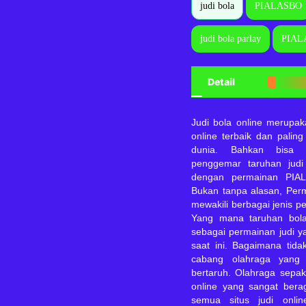
judi bola
PIALASBO
judi bola parlay
PIAL
Detail
Judi bola
online merupaka
online terbaik dan palin
dunia. Bahkan bisa 
penggemar taruhan judi
dengan permainan PIAL
Bukan tanpa alasan, Perma
mewakili berbagai jenis p
Yang mana taruhan bola
sebagai permainan judi 
saat ini. Bagaimana tid
cabang olahraga yang 
bertaruh. Olahraga sepak
online yang sangat bera
semua situs judi onli